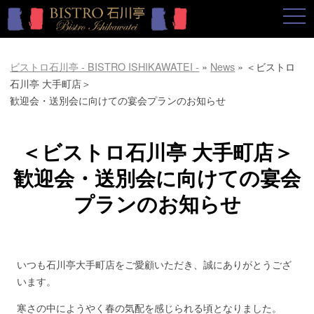
togg
navi
ビストロ石川亭 - BISTRO ISHIKAWATEI -
»
News
»
＜ビストロ
石川亭 大手町店＞
歓迎会・送別会に向けての宴会プランのお知らせ
＜ビストロ石川亭 大手町店＞
歓迎会・送別会に向けての宴会
プランのお知らせ
いつも石川亭大手町店をご愛顧いただき、誠にありがとうござ
います。
寒さの中にようやく春の気配を感じられる頃となりました。