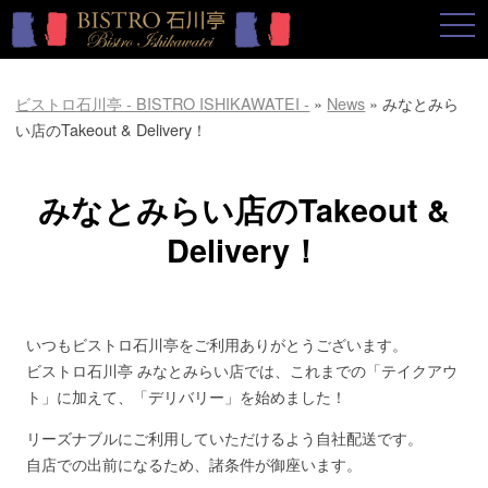
togg
navi
ビストロ石川亭 - BISTRO ISHIKAWATEI -
»
News
»
みなとみら
い店のTakeout & Delivery！
みなとみらい店のTakeout &
Delivery！
いつもビストロ石川亭をご利用ありがとうございます。
ビストロ石川亭 みなとみらい店では、これまでの「テイクアウ
ト」に加えて、「デリバリー」を始めました！
リーズナブルにご利用していただけるよう自社配送です。
自店での出前になるため、諸条件が御座います。